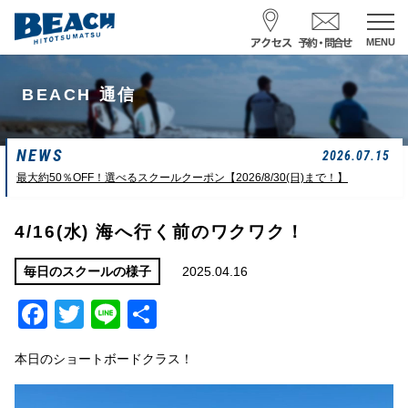
MENU
スクール予約・お問合せ
BEACH 通信
レンタル予約
NEWS
サーフ ナミイーヨ
2026.07.15
0475-32-7314
最大約50％OFF！選べるスクールクーポン【2026/8/30(日)まで！】
受付時間 : 09:00〜19:00
4/16(水) 海へ行く前のワクワク！
08/08 07:39
一松海岸
波情報
2025.04.16
毎日のスクールの様子
Facebook
Twitter
Line
共
サイズ
状態
風
潮回り
ムネカタ前後
ややザワ
東～南東
H
16:23
有
L
6:20 22:58
本日のショートボードクラス！
若潮