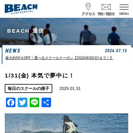
MENU
スクール予約・お問合せ
BEACH 通信
レンタル予約
NEWS
サーフ ナミイーヨ
2026.07.15
0475-32-7314
最大約50％OFF！選べるスクールクーポン【2026/8/30(日)まで！】
受付時間 : 09:00〜19:00
1/31(金) 本気で夢中に！
08/07 15:58
一松海岸
波情報
2025.01.31
毎日のスクールの様子
Facebook
Twitter
Line
共
サイズ
状態
風
潮回り
胸前後
ややザワ
東～南東
H
16:23
有
L
6:20 22:58
若潮