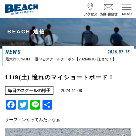
MENU
スクール予約・お問合せ
BEACH 通信
レンタル予約
NEWS
サーフ ナミイーヨ
2026.07.15
0475-32-7314
最大約50％OFF！選べるスクールクーポン【2026/8/30(日)まで！】
受付時間 : 09:00〜19:00
11/9(土) 憧れのマイショートボード！
08/06 10:19
一松海岸
波情報
2024.11.09
毎日のスクールの様子
Facebook
Twitter
Line
共
サイズ
状態
風
潮回り
頭
東
H
10：03/20：52
有
L
03：27/14：31
サーフィンやってみたいなぁ…
小潮