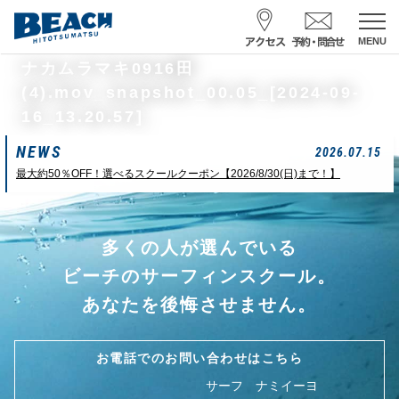
MENU
スクール予約・お問合せ
ナカムラマキ0916田
(4).mov_snapshot_00.05_[2024-09-
レンタル予約
16_13.20.57]
NEWS
サーフ ナミイーヨ
2026.07.15
0475-32-7314
最大約50％OFF！選べるスクールクーポン【2026/8/30(日)まで！】
受付時間 : 09:00〜19:00
多くの人が選んでいる
08/07 15:58
一松海岸
波情報
ビーチのサーフィンスクール。
サイズ
状態
風
潮回り
あなたを後悔させません。
胸前後
ややザワ
東～南東
H
16:23
L
6:20 22:58
若潮
お電話でのお問い合わせはこちら
サーフ ナミイーヨ