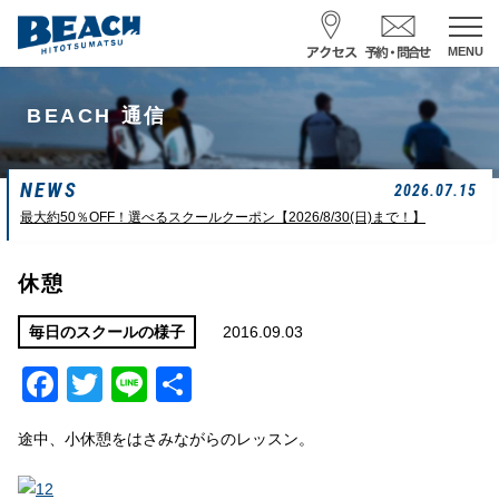
MENU
スクール予約・お問合せ
BEACH 通信
レンタル予約
NEWS
サーフ ナミイーヨ
2026.07.15
0475-32-7314
最大約50％OFF！選べるスクールクーポン【2026/8/30(日)まで！】
受付時間 : 09:00〜19:00
休憩
08/08 07:39
一松海岸
波情報
2016.09.03
毎日のスクールの様子
Facebook
Twitter
Line
共
サイズ
状態
風
潮回り
ムネカタ前後
ややザワ
東～南東
H
16:23
有
L
6:20 22:58
途中、小休憩をはさみながらのレッスン。
若潮