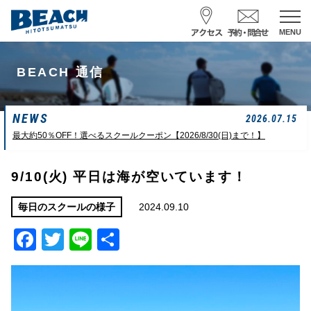
MENU
スクール予約・お問合せ
BEACH 通信
レンタル予約
NEWS
サーフ ナミイーヨ
2026.07.15
0475-32-7314
最大約50％OFF！選べるスクールクーポン【2026/8/30(日)まで！】
受付時間 : 09:00〜19:00
9/10(火) 平日は海が空いています！
08/10 09:42
一松海岸
波情報
2024.09.10
毎日のスクールの様子
Facebook
Twitter
Line
共
サイズ
状態
風
潮回り
カタ
面ザワ
北東
H
16:32
有
L
08:45
中潮