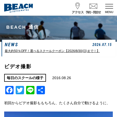
MENU
スクール予約・お問合せ
BEACH 通信
レンタル予約
NEWS
サーフ ナミイーヨ
2026.07.15
0475-32-7314
最大約50％OFF！選べるスクールクーポン【2026/8/30(日)まで！】
受付時間 : 09:00〜19:00
ビデオ撮影
08/07 09:42
一松海岸
波情報
2016.08.26
毎日のスクールの様子
Facebook
Twitter
Line
共
サイズ
状態
風
潮回り
カターアタマ
ハード
南東
H
13:02
有
L
14:44
初回からビデオ撮影ももちろん、たくさん自分で動けるように、
長潮