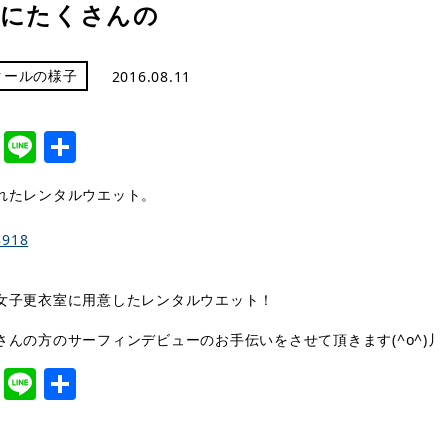
にたくさんの
クールの様子
2016.08.11
cebook
Twitter
Line
共
有
れたレンタルウエット。
女子更衣室に用意したレンタルウエット！
さんの方のサーフィンデビューのお手伝いをさせて頂きます(^o^)丿
cebook
Twitter
Line
共
有