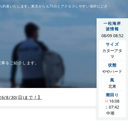
お約束いたします。東京からも75分とアクセスしやすい場所にござ
一松海岸
波情報
08/09 08:52
サイズ
カターアタ
マ
記事をご紹介します。
状態
ややハード
風
北東
潮回り
/8/30(日)まで！】
H
16:08
L
07:42
中潮