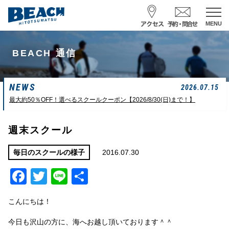
MENU
スクール予約・お問合せ
BEACH 通信
レンタル予約
NEWS
サーフ ナミイーヨ
2026.07.15
0475-32-7314
最大約50％OFF！選べるスクールクーポン【2026/8/30(日)まで！】
受付時間 : 09:00〜19:00
週末スクール
08/08 07:39
一松海岸
波情報
2016.07.30
毎日のスクールの様子
Facebook
Twitter
Line
共
サイズ
状態
風
潮回り
ムネカタ前後
ややザワ
東～南東
H
16:23
有
L
6:20 22:58
こんにちは！
若潮
今日も沢山の方に、海へお越し頂いております＾＾