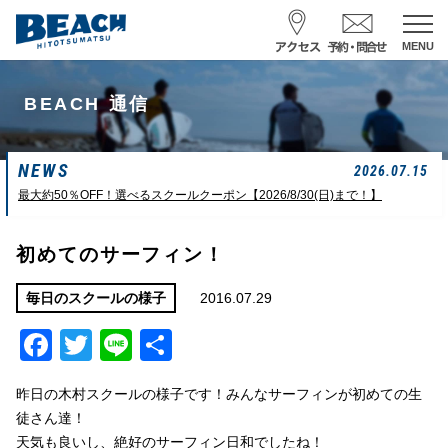
MENU
スクール予約・お問合せ
BEACH 通信
レンタル予約
NEWS
サーフ ナミイーヨ
2026.07.15
0475-32-7314
最大約50％OFF！選べるスクールクーポン【2026/8/30(日)まで！】
受付時間 : 09:00〜19:00
初めてのサーフィン！
08/06 10:19
一松海岸
波情報
2016.07.29
毎日のスクールの様子
Facebook
Twitter
Line
共
サイズ
状態
風
潮回り
頭
東
H
10：03/20：52
有
L
03：27/14：31
昨日の木村スクールの様子です！みんなサーフィンが初めての生
小潮
徒さん達！
天気も良いし、絶好のサーフィン日和でしたね！