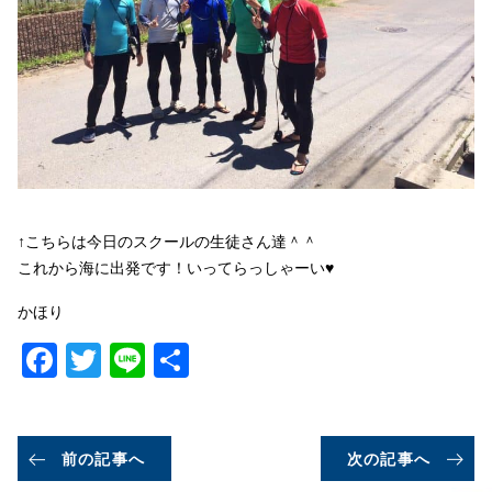
↑こちらは今日のスクールの生徒さん達＾＾
これから海に出発です！いってらっしゃーい♥
かほり
Facebook
Twitter
Line
共
有
前の記事へ
次の記事へ