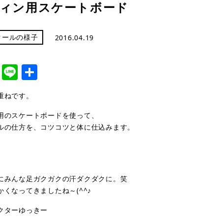
ィン用スケートボード
クールの様子
2016.04.19
cebook
Twitter
Line
共
有
重ねです。
用のスケートボードを使って、
ルの仕方を、コツコツと体に仕込みます。
にみんな足ガクガクの汗ダクダクに。笑
くなってきましたね～(^^♪
クターゆっきー