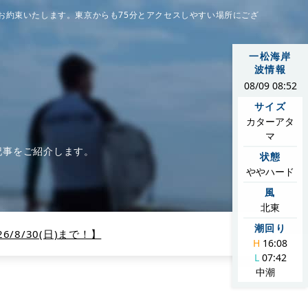
お約束いたします。東京からも75分とアクセスしやすい場所にござ
一松海岸
波情報
08/09 08:52
サイズ
カターアタ
マ
記事をご紹介します。
状態
ややハード
風
北東
潮回り
/8/30(日)まで！】
H
16:08
L
07:42
中潮