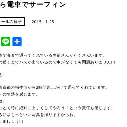
ら電車でサーフィン
クールの様子
2015.11.25
cebook
Twitter
Line
共
有
車で海まで通ってくれている生徒さんがたくさんいます。
の近くまでバスが出ているので車がなくても問題ありません!!!
東京都の福生市から2時間以上かけて通ってくれています。
への情熱を感じます。
ね。
れと同時に絶対に上手くしてやろう！という責任も感じます。
ろにはもっといい写真を撮りますからね。
ましょう!!!