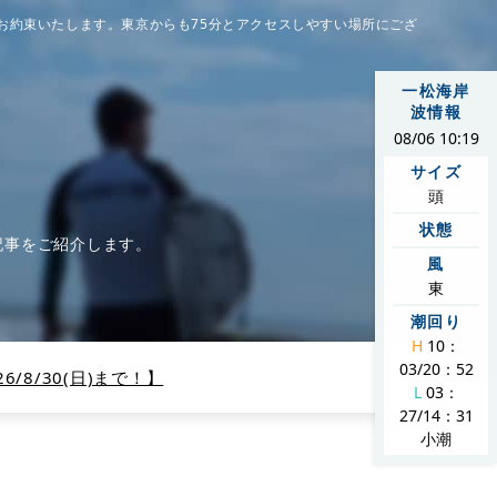
お約束いたします。東京からも75分とアクセスしやすい場所にござ
一松海岸
波情報
08/06 10:19
サイズ
頭
状態
記事をご紹介します。
風
東
潮回り
H
10：
03/20：52
/8/30(日)まで！】
L
03：
27/14：31
小潮