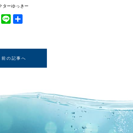
クターゆっきー
cebook
Twitter
Line
共
有
前の記事へ