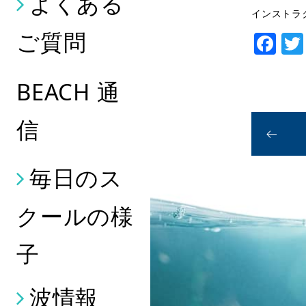
よくある
インストラ
ご質問
Fa
BEACH 通
信
毎日のス
クールの様
子
波情報