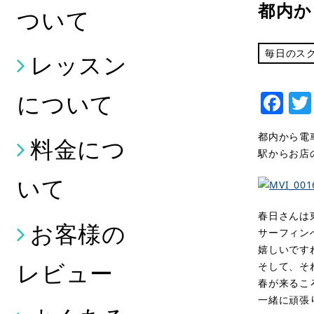
都内か
ついて
毎日のス
レッスン
Fa
について
都内から電
料金につ
駅からお店
いて
春日さんは
お客様の
サーフィン
嬉しいです
レビュー
そして、そ
春が来るこ
一緒に頑張り