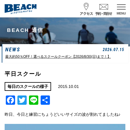
MENU
スクール予約・お問合せ
BEACH 通信
レンタル予約
NEWS
サーフ ナミイーヨ
2026.07.15
0475-32-7314
最大約50％OFF！選べるスクールクーポン【2026/8/30(日)まで！】
受付時間 : 09:00〜19:00
平日スクール
08/08 07:39
一松海岸
波情報
2015.10.01
毎日のスクールの様子
Facebook
Twitter
Line
共
サイズ
状態
風
潮回り
ムネカタ前後
ややザワ
東～南東
H
16:23
有
L
6:20 22:58
昨日、今日と練習にちょうどいいサイズの波が割れてましたね♪
若潮