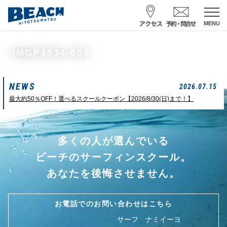
MENU
スクール予約・お問合せ
IMGP4534-001
レンタル予約
NEWS
サーフ ナミイーヨ
2026.07.15
0475-32-7314
最大約50％OFF！選べるスクールクーポン【2026/8/30(日)まで！】
受付時間 : 09:00〜19:00
多くの人が選んでいる
08/09 08:52
一松海岸
波情報
ビーチのサーフィンスクール。
サイズ
状態
風
潮回り
あなたを後悔させません。
カターアタマ
ややハード
北東
H
16:08
L
07:42
中潮
お電話でのお問い合わせはこちら
サーフ ナミイーヨ