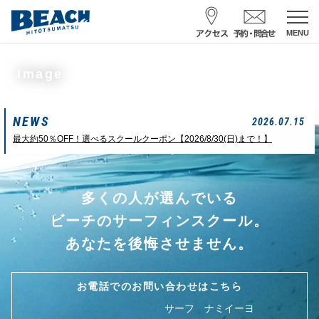
MENU
スクール予約・お問合せ
image
レンタル予約
NEWS
サーフ ナミイーヨ
2026.07.15
0475-32-7314
最大約50％OFF！選べるスクールクーポン【2026/8/30(日)まで！】
受付時間 : 09:00〜19:00
多くの人が選んでいる
08/06 10:19
一松海岸
波情報
ビーチのサーフィンスクール。
サイズ
状態
風
潮回り
あなたを後悔させません。
頭
東
H
10：03/20：52
L
03：27/14：31
小潮
お電話でのお問い合わせはこちら
サーフ ナミイーヨ