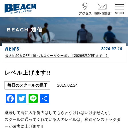
MENU
スクール予約・お問合せ
BEACH 通信
レンタル予約
NEWS
サーフ ナミイーヨ
2026.07.15
0475-32-7314
最大約50％OFF！選べるスクールクーポン【2026/8/30(日)まで！】
受付時間 : 09:00〜19:00
レベル上げます!!
08/06 10:19
一松海岸
波情報
2015.02.24
毎日のスクールの様子
Facebook
Twitter
Line
共
サイズ
状態
風
潮回り
頭
東
H
10：03/20：52
有
L
03：27/14：31
継続して海に入る努力はしてもらわなければいけませんが、
小潮
スクールに通ってくれている人のレベルは、私達インストラクタ
ーが確実に上げます!!