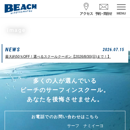
MENU
スクール予約・お問合せ
image
レンタル予約
NEWS
サーフ ナミイーヨ
2026.07.15
0475-32-7314
最大約50％OFF！選べるスクールクーポン【2026/8/30(日)まで！】
受付時間 : 09:00〜19:00
多くの人が選んでいる
08/06 10:19
一松海岸
波情報
ビーチのサーフィンスクール。
サイズ
状態
風
潮回り
あなたを後悔させません。
頭
東
H
10：03/20：52
L
03：27/14：31
小潮
お電話でのお問い合わせはこちら
サーフ ナミイーヨ