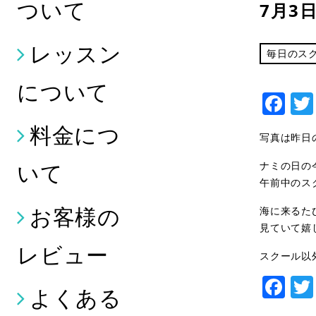
ついて
7月3
レッスン
毎日のス
について
Fa
料金につ
写真は昨日
いて
ナミの日の
午前中のス
お客様の
海に来るた
見ていて嬉し
レビュー
スクール以
Fa
よくある