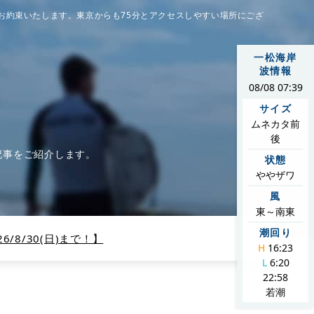
お約束いたします。東京からも75分とアクセスしやすい場所にござ
一松海岸
波情報
08/08 07:39
サイズ
ムネカタ前
後
記事をご紹介します。
状態
ややザワ
風
東～南東
潮回り
/8/30(日)まで！】
H
16:23
L
6:20
22:58
若潮