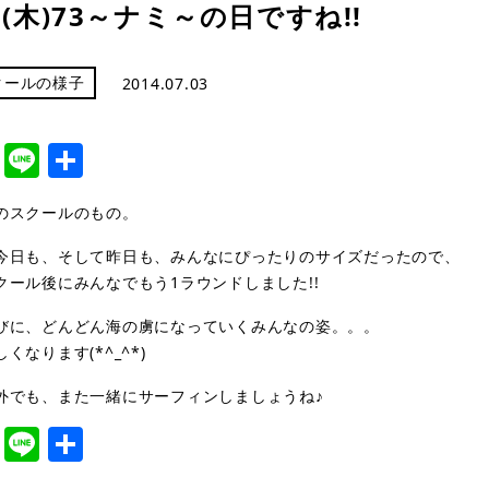
日(木)73～ナミ～の日ですね!!
クールの様子
2014.07.03
cebook
Twitter
Line
共
有
のスクールのもの。
今日も、そして昨日も、みんなにぴったりのサイズだったので、
クール後にみんなでもう1ラウンドしました!!
びに、どんどん海の虜になっていくみんなの姿。。。
くなります(*^_^*)
外でも、また一緒にサーフィンしましょうね♪
cebook
Twitter
Line
共
有