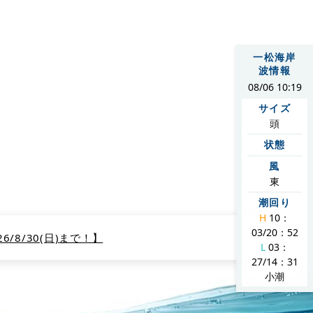
お約束いたします。東京からも75分とアクセスしやすい場所にござ
一松海岸
波情報
08/06 10:19
01
サイズ
頭
状態
をご紹介します。
風
東
潮回り
H
10：
03/20：52
/8/30(日)まで！】
L
03：
27/14：31
小潮