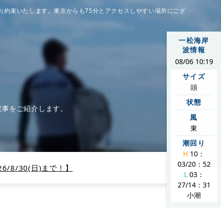
お約束いたします。東京からも75分とアクセスしやすい場所にござ
一松海岸
波情報
08/06 10:19
サイズ
頭
状態
記事をご紹介します。
風
東
潮回り
H
10：
03/20：52
/8/30(日)まで！】
L
03：
27/14：31
小潮