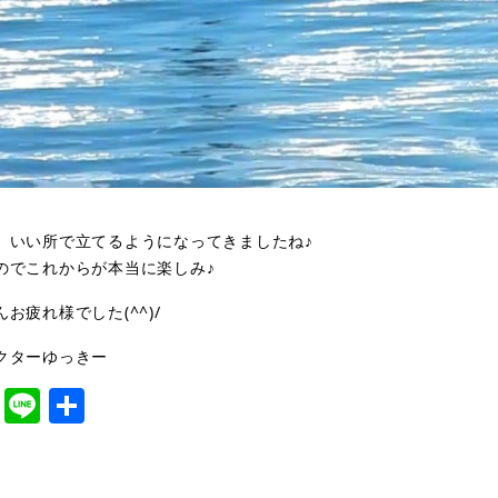
、いい所で立てるようになってきましたね♪
のでこれからが本当に楽しみ♪
お疲れ様でした(^^)/
クターゆっきー
cebook
Twitter
Line
共
有