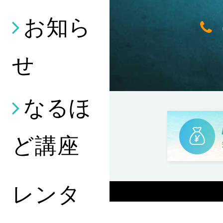
お知ら
せ
なるほ
ど講座
レンタ