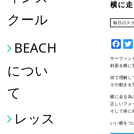
横に走
クール
毎日のス
Fa
BEACH
サーフィン
につい
斜面を横に
頭で理解し
その動きを
て
横に走る為
正しいフォ
そして体に
レッス
いい癖をつ