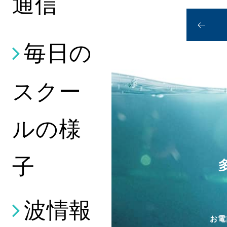
通信
毎日の
スクー
ルの様
子
波情報
お電