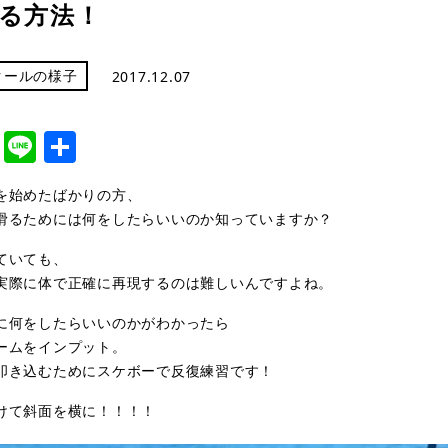
る方法！
クールの様子
2017.12.07
cebook
Twitter
Line
共
有
を始めたばかりの方、
滑るためには何をしたらいいのか知っていますか？
ていても、
実際に体で正確に再現するのは難しいんですよね。
に何をしたらいいのかがわかったら
ームをインプット。
叩き込むためにスケボーで反復練習です！
けて斜面を横に！！！！