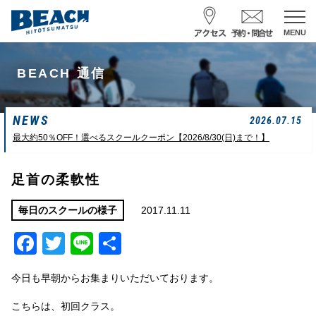
MENU
スクール予約・お問合せ
BEACH 通信
レンタル予約
NEWS
サーフ ナミイーヨ
2026.07.15
0475-32-7314
最大約50％OFF！選べるスクールクーポン【2026/8/30(日)まで！】
受付時間 : 09:00〜19:00
足首の柔軟性
08/09 08:52
一松海岸
波情報
2017.11.11
毎日のスクールの様子
Facebook
Twitter
Line
共
サイズ
状態
風
潮回り
カターアタマ
ややハード
北東
H
16:08
有
L
07:42
今日も早朝からお集まりいただいております。
中潮
こちらは、初回クラス。