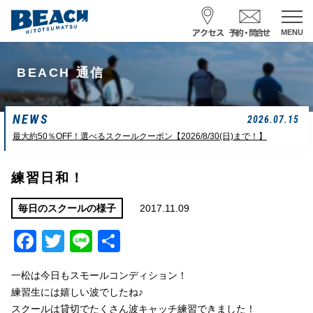
MENU
スクール予約・お問合せ
BEACH 通信
レンタル予約
NEWS
サーフ ナミイーヨ
2026.07.15
0475-32-7314
最大約50％OFF！選べるスクールクーポン【2026/8/30(日)まで！】
受付時間 : 09:00〜19:00
練習日和！
08/09 08:52
一松海岸
波情報
2017.11.09
毎日のスクールの様子
Facebook
Twitter
Line
共
サイズ
状態
風
潮回り
カターアタマ
ややハード
北東
H
16:08
有
L
07:42
一松は今日もスモールコンディション！
中潮
練習生には嬉しい波でしたね♪
スクールは貸切でたくさん波キャッチ練習できました！