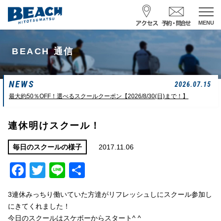
MENU
スクール予約・お問合せ
BEACH 通信
レンタル予約
NEWS
サーフ ナミイーヨ
2026.07.15
0475-32-7314
最大約50％OFF！選べるスクールクーポン【2026/8/30(日)まで！】
受付時間 : 09:00〜19:00
連休明けスクール！
08/06 10:19
一松海岸
波情報
2017.11.06
毎日のスクールの様子
Facebook
Twitter
Line
共
サイズ
状態
風
潮回り
頭
東
H
10：03/20：52
有
L
03：27/14：31
3連休みっちり働いていた方達がリフレッシュしにスクール参加し
小潮
にきてくれました！
今日のスクールはスケボーからスタート^ ^