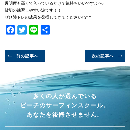
透明度も高くて入っているだけで気持ちいいですよ〜♪
貸切の練習しやすい波です！！
ぜひ陸トレの成果を発揮してきてくださいね^ ^
Facebook
Twitter
Line
共
有
前の記事へ
次の記事へ
多くの人が選んでいる
ビーチのサーフィンスクール。
あなたを後悔させません。