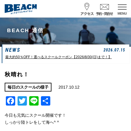
MENU
スクール予約・お問合せ
BEACH 通信
レンタル予約
NEWS
サーフ ナミイーヨ
2026.07.15
0475-32-7314
最大約50％OFF！選べるスクールクーポン【2026/8/30(日)まで！】
受付時間 : 09:00〜19:00
秋晴れ！
08/07 09:42
一松海岸
波情報
2017.10.12
毎日のスクールの様子
Facebook
Twitter
Line
共
サイズ
状態
風
潮回り
カターアタマ
ハード
南東
H
13:02
有
L
14:44
今日も元気にスクール開催です！
長潮
しっかり陸トレをして海へ^ ^