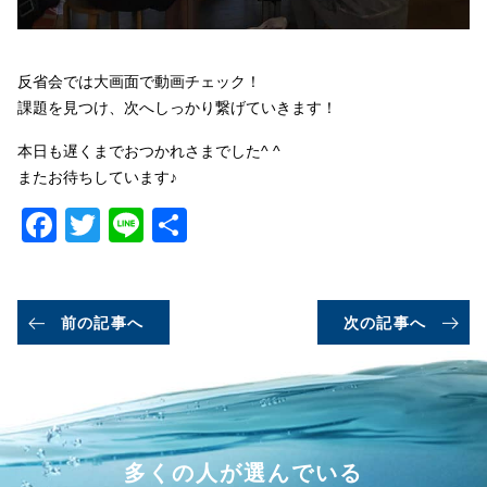
反省会では大画面で動画チェック！
課題を見つけ、次へしっかり繋げていきます！
本日も遅くまでおつかれさまでした^ ^
またお待ちしています♪
Facebook
Twitter
Line
共
有
前の記事へ
次の記事へ
多くの人が選んでいる