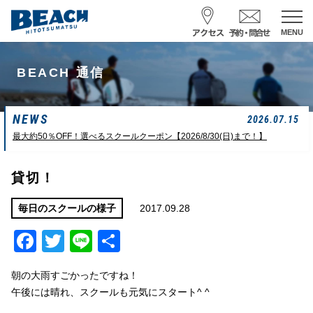
MENU
スクール予約・お問合せ
BEACH 通信
レンタル予約
NEWS
サーフ ナミイーヨ
2026.07.15
0475-32-7314
最大約50％OFF！選べるスクールクーポン【2026/8/30(日)まで！】
受付時間 : 09:00〜19:00
貸切！
08/07 09:42
一松海岸
波情報
2017.09.28
毎日のスクールの様子
Facebook
Twitter
Line
共
サイズ
状態
風
潮回り
カターアタマ
ハード
南東
H
13:02
有
L
14:44
朝の大雨すごかったですね！
長潮
午後には晴れ、スクールも元気にスタート^ ^