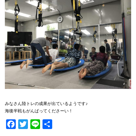
みなさん陸トレの成果が出ているようです♪
海後半戦もがんばってくださーい！
Facebook
Twitter
Line
共
有