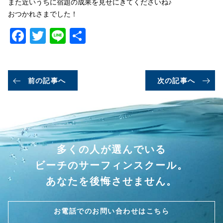
また近いうちに宿題の成果を見せにきてくださいね♪
おつかれさまでした！
Facebook
Twitter
Line
共
有
前の記事へ
次の記事へ
多くの人が選んでいる
ビーチのサーフィンスクール。
あなたを後悔させません。
お電話でのお問い合わせはこちら