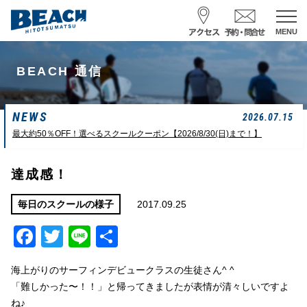
MENU
スクール予約・お問合せ
BEACH 通信
レンタル予約
NEWS
サーフ ナミイーヨ
2026.07.15
0475-32-7314
最大約50％OFF！選べるスクールクーポン【2026/8/30(日)まで！】
受付時間 : 09:00〜19:00
達成感！
08/09 08:52
一松海岸
波情報
2017.09.25
毎日のスクールの様子
Facebook
Twitter
Line
共
サイズ
状態
風
潮回り
カターアタマ
ややハード
北東
H
16:08
有
L
07:42
海上がりのサーフィンデビュークラスの生徒さん^ ^
中潮
「難しかった〜！！」と帰ってきましたが表情が清々しいですよ
ね♪