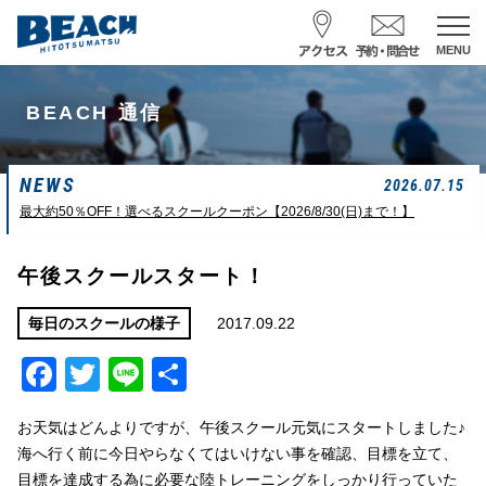
MENU
スクール予約・お問合せ
BEACH 通信
レンタル予約
NEWS
サーフ ナミイーヨ
2026.07.15
0475-32-7314
最大約50％OFF！選べるスクールクーポン【2026/8/30(日)まで！】
受付時間 : 09:00〜19:00
午後スクールスタート！
08/08 07:39
一松海岸
波情報
2017.09.22
毎日のスクールの様子
Facebook
Twitter
Line
共
サイズ
状態
風
潮回り
ムネカタ前後
ややザワ
東～南東
H
16:23
有
L
6:20 22:58
お天気はどんよりですが、午後スクール元気にスタートしました♪
若潮
海へ行く前に今日やらなくてはいけない事を確認、目標を立て、
目標を達成する為に必要な陸トレーニングをしっかり行っていた