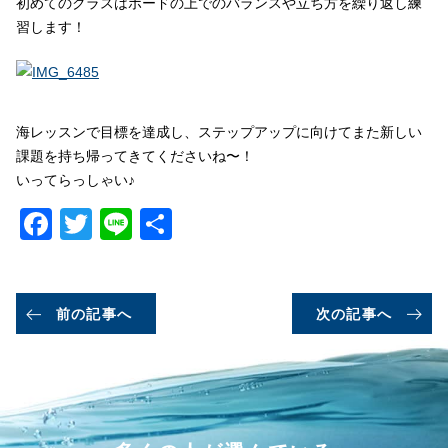
初めてのクラスはボードの上でのバランスや立ち方を繰り返し練
習します！
海レッスンで目標を達成し、ステップアップに向けてまた新しい
課題を持ち帰ってきてくださいね〜！
いってらっしゃい♪
Facebook
Twitter
Line
共
有
前の記事へ
次の記事へ