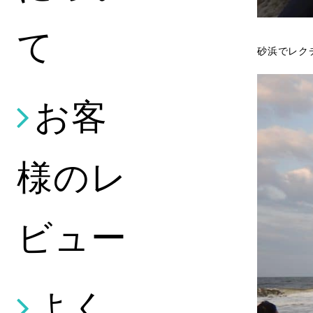
て
砂浜でレク
お客
様のレ
ビュー
よく