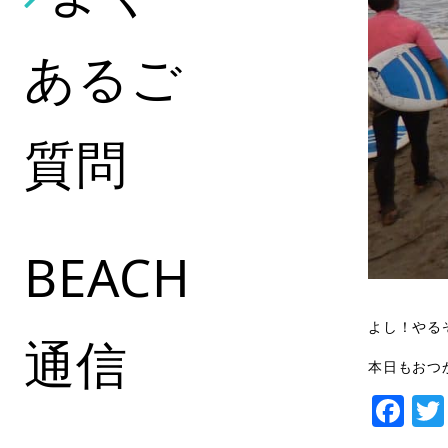
あるご
質問
BEACH
よし！やる
通信
本日もおつ
Fa