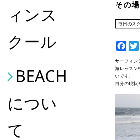
その場
ィンス
毎日のス
クール
Fa
サーフィン
BEACH
海レッスン
いです。
自分の現状
につい
て