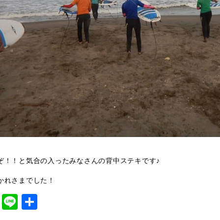
ぞ！！と気合の入ったみなさんの背中ステキです♪
かれさまでした！
cebook
Twitter
Line
共
有