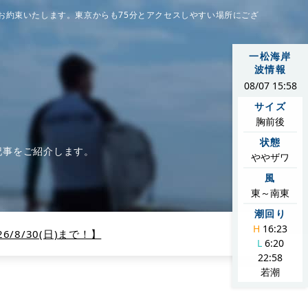
お約束いたします。東京からも75分とアクセスしやすい場所にござ
一松海岸
波情報
08/07 15:58
サイズ
胸前後
状態
記事をご紹介します。
ややザワ
風
東～南東
潮回り
H
16:23
/8/30(日)まで！】
L
6:20
22:58
若潮