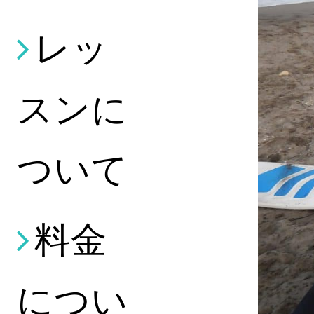
レッ
スンに
ついて
料金
につい