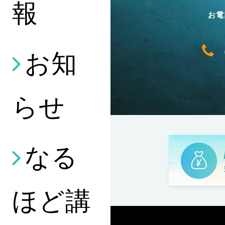
報
お電
お知
らせ
なる
ほど講