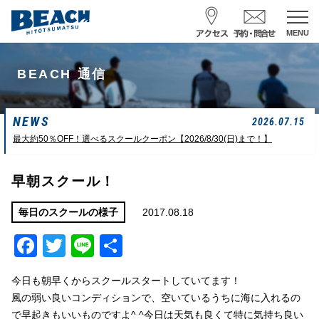
MENU
スクール予約・お問合せ
BEACH 通信
レンタル予約
NEWS
サーフ ナミイーヨ
2026.07.15
0475-32-7314
最大約50％OFF！選べるスクールクーポン【2026/8/30(日)まで！】
受付時間 : 09:00〜19:00
早朝スクール！
08/07 09:42
一松海岸
波情報
2017.08.18
毎日のスクールの様子
Facebook
Twitter
Line
共
サイズ
状態
風
潮回り
カターアタマ
ハード
南東
H
13:02
有
L
14:44
今日も朝早くからスクールスタートしていてます！
長潮
風の弱い良いコンディションで、空いているうちに海に入れるの
で早起きもいいものですよ^ ^今日は天気も良くて特に気持ち良い