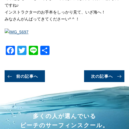
ですね♪
インストラクターのお手本をしっかり見て、いざ海へ！
みなさんがんばってきてくださーい^ ^ ！
Facebook
Twitter
Line
共
有
前の記事へ
次の記事へ
多くの人が選んでいる
ビーチのサーフィンスクール。