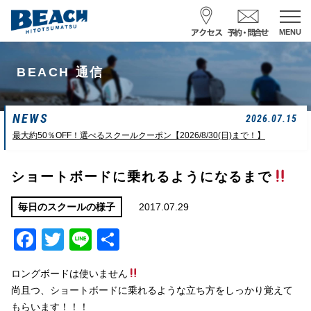
MENU
スクール予約・お問合せ
BEACH 通信
レンタル予約
NEWS
サーフ ナミイーヨ
2026.07.15
0475-32-7314
最大約50％OFF！選べるスクールクーポン【2026/8/30(日)まで！】
受付時間 : 09:00〜19:00
ショートボードに乗れるようになるまで
08/09 08:52
一松海岸
波情報
2017.07.29
毎日のスクールの様子
Facebook
Twitter
Line
共
サイズ
状態
風
潮回り
カターアタマ
ややハード
北東
H
16:08
有
L
07:42
ロングボードは使いません
中潮
尚且つ、ショートボードに乗れるような立ち方をしっかり覚えて
もらいます！！！