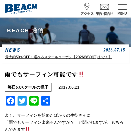
MENU
スクール予約・お問合せ
BEACH 通信
レンタル予約
NEWS
サーフ ナミイーヨ
2026.07.15
0475-32-7314
最大約50％OFF！選べるスクールクーポン【2026/8/30(日)まで！】
受付時間 : 09:00〜19:00
雨でもサーフィン可能です
08/09 08:52
一松海岸
波情報
2017.06.21
毎日のスクールの様子
Facebook
Twitter
Line
共
サイズ
状態
風
潮回り
カターアタマ
ややハード
北東
H
16:08
有
L
07:42
よく、サーフィンを始めたばかりの生徒さんに
中潮
「雨でもサーフィン出来るんですか？」と聞かれますが、もちろ
んできます