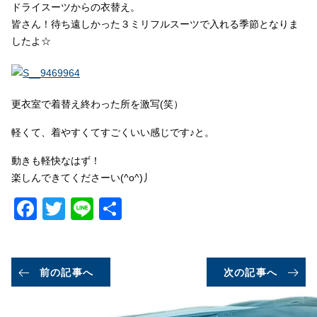
ドライスーツからの衣替え。
皆さん！待ち遠しかった３ミリフルスーツで入れる季節となりま
したよ☆
更衣室で着替え終わった所を激写(笑）
軽くて、着やすくてすごくいい感じです♪と。
動きも軽快なはず！
楽しんできてくださーい(^o^)丿
Facebook
Twitter
Line
共
有
前の記事へ
次の記事へ