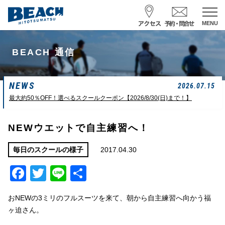
MENU
スクール予約・お問合せ
BEACH 通信
レンタル予約
NEWS
サーフ ナミイーヨ
2026.07.15
0475-32-7314
最大約50％OFF！選べるスクールクーポン【2026/8/30(日)まで！】
受付時間 : 09:00〜19:00
NEWウエットで自主練習へ！
08/09 08:52
一松海岸
波情報
2017.04.30
毎日のスクールの様子
Facebook
Twitter
Line
共
サイズ
状態
風
潮回り
カターアタマ
ややハード
北東
H
16:08
有
L
07:42
おNEWの3ミリのフルスーツを来て、朝から自主練習へ向かう福
中潮
ヶ迫さん。