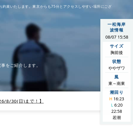
お約束いたします。東京からも75分とアクセスしやすい場所にござ
一松海岸
波情報
08/07 15:58
サイズ
胸前後
状態
記事をご紹介します。
ややザワ
風
東～南東
潮回り
H
16:23
/8/30(日)まで！】
L
6:20
22:58
若潮