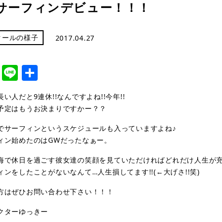
サーフィンデビュー！！！
クールの様子
2017.04.27
cebook
Twitter
Line
共
有
い人だと9連休!!なんですよね!!今年!!
予定はもうお決まりですかー？？
でサーフィンというスケジュールも入っていますよね♪
ィン始めたのはGWだったなぁー。
海で休日を過ごす彼女達の笑顔を見ていただければどれだけ人生が充実
ンをしたことがないなんて…人生損してます!!(←大げさ!!笑)
方はぜひお問い合わせ下さい！！！
クターゆっきー