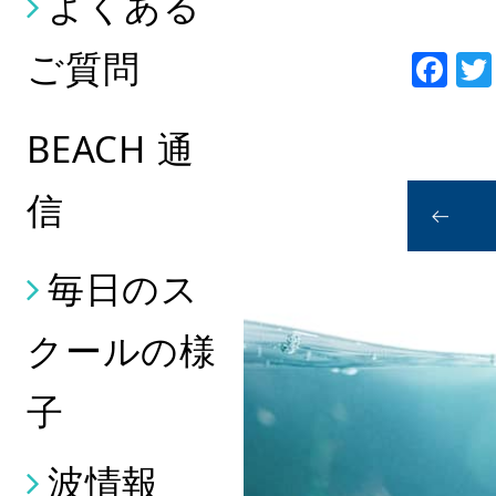
よくある
ご質問
Fa
BEACH 通
信
毎日のス
クールの様
子
波情報