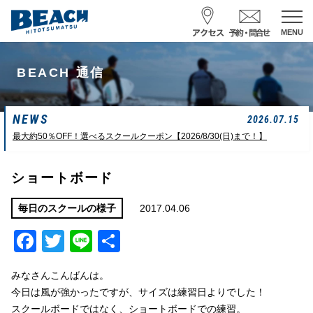
MENU
スクール予約・お問合せ
BEACH 通信
レンタル予約
NEWS
サーフ ナミイーヨ
2026.07.15
0475-32-7314
最大約50％OFF！選べるスクールクーポン【2026/8/30(日)まで！】
受付時間 : 09:00〜19:00
ショートボード
08/10 09:42
一松海岸
波情報
2017.04.06
毎日のスクールの様子
Facebook
Twitter
Line
共
サイズ
状態
風
潮回り
カタ
面ザワ
北東
H
16:32
有
L
08:45
みなさんこんばんは。
中潮
今日は風が強かったですが、サイズは練習日よりでした！
スクールボードではなく、ショートボードでの練習。