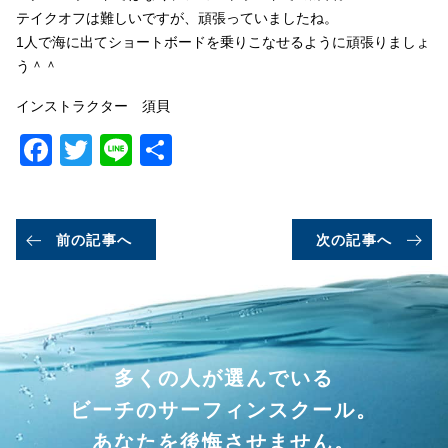
テイクオフは難しいですが、頑張っていましたね。
1人で海に出てショートボードを乗りこなせるように頑張りましょ
う＾＾
インストラクター 須貝
Facebook
Twitter
Line
共
有
前の記事へ
次の記事へ
多くの人が選んでいる
ビーチのサーフィンスクール。
あなたを後悔させません。