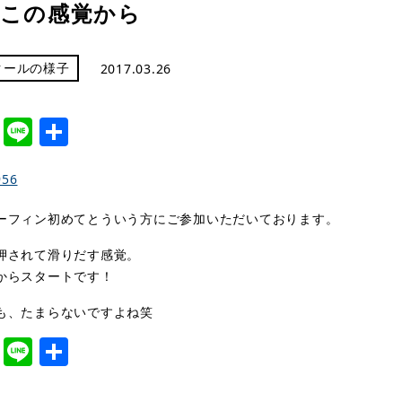
この感覚から
クールの様子
2017.03.26
cebook
Twitter
Line
共
有
ーフィン初めてとういう方にご参加いただいております。
押されて滑りだす感覚。
からスタートです！
も、たまらないですよね笑
cebook
Twitter
Line
共
有