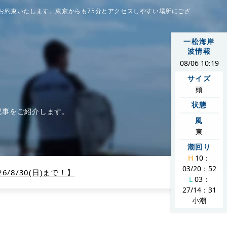
お約束いたします。東京からも75分とアクセスしやすい場所にござ
一松海岸
波情報
08/06 10:19
サイズ
頭
状態
記事をご紹介します。
風
東
潮回り
H
10：
03/20：52
/8/30(日)まで！】
L
03：
27/14：31
小潮