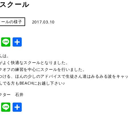
スクール
クールの様子
2017.03.10
cebook
Twitter
Line
共
有
んは。
がよく快適なスクールとなりました。
クオフの練習を中心にスクールを行いました。
つける、ほんの少しのアドバイスで生徒さん達はみるみる波をキャ
んでる方もBEACHにお越し下さい♪
クター 石井
cebook
Twitter
Line
共
有