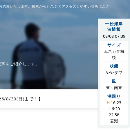
お約束いたします。東京からも75分とアクセスしやすい場所にござ
一松海岸
波情報
08/08 07:39
サイズ
ムネカタ前
後
記事をご紹介します。
状態
ややザワ
風
東～南東
潮回り
/8/30(日)まで！】
H
16:23
L
6:20
22:58
若潮