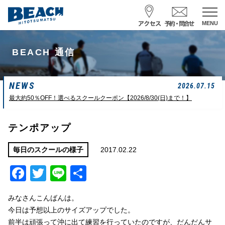
MENU
スクール予約・お問合せ
BEACH 通信
レンタル予約
NEWS
サーフ ナミイーヨ
2026.07.15
0475-32-7314
最大約50％OFF！選べるスクールクーポン【2026/8/30(日)まで！】
受付時間 : 09:00〜19:00
テンポアップ
08/08 07:39
一松海岸
波情報
2017.02.22
毎日のスクールの様子
Facebook
Twitter
Line
共
サイズ
状態
風
潮回り
ムネカタ前後
ややザワ
東～南東
H
16:23
有
L
6:20 22:58
みなさんこんばんは。
若潮
今日は予想以上のサイズアップでした。
前半は頑張って沖に出て練習を行っていたのですが、だんだんサ