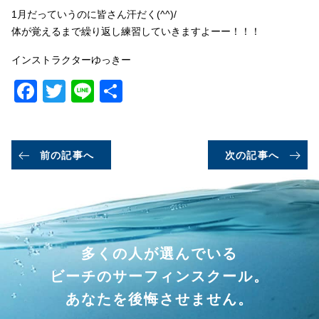
1月だっていうのに皆さん汗だく(^^)/
体が覚えるまで繰り返し練習していきますよーー！！！
インストラクターゆっきー
Facebook
Twitter
Line
共
有
前の記事へ
次の記事へ
多くの人が選んでいる
ビーチのサーフィンスクール。
あなたを後悔させません。