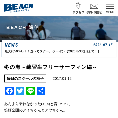
MENU
スクール予約・お問合せ
BEACH 通信
レンタル予約
NEWS
サーフ ナミイーヨ
2026.07.15
0475-32-7314
最大約50％OFF！選べるスクールクーポン【2026/8/30(日)まで！】
受付時間 : 09:00〜19:00
冬の海～練習生フリーサーフィン編～
08/07 09:42
一松海岸
波情報
2017.01.12
毎日のスクールの様子
Facebook
Twitter
Line
共
サイズ
状態
風
潮回り
カターアタマ
ハード
南東
H
13:02
有
L
14:44
あんまり乗れなかった(>_<)と言いつつ、
長潮
笑顔全開のアイちゃんとアヤちゃん。