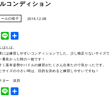
ルコンディション
クールの様子
2016.12.08
cebook
Twitter
Line
共
有
んばんは。
者には練習しやすいコンディションでした。少し物足りないサイズ
一番良かった時の一枚です！
すく基本姿勢やパドルの練習がたくさん出来たので良かったです。
にサイズの小さい時は、目的を決めると練習しやすいですね！
クター 須貝
cebook
Twitter
Line
共
有