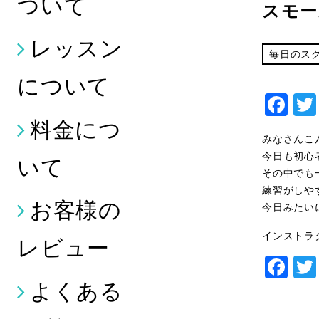
ついて
スモー
レッスン
毎日のス
について
Fa
料金につ
みなさんこ
今日も初心
いて
その中でも
練習がしや
お客様の
今日みたい
インストラ
レビュー
Fa
よくある