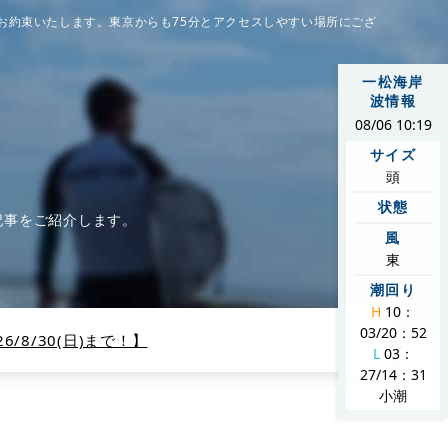
お約束いたします。東京からも75分とアクセスしやすい場所にござ
一松海岸
波情報
08/06 10:19
サイズ
頭
状態
記事をご紹介します。
風
東
潮回り
H
10：
03/20：52
/8/30(日)まで！】
L
03：
27/14：31
小潮