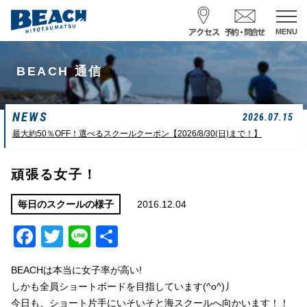
MENU
スクール予約・お問合せ
BEACH 通信
レンタル予約
NEWS
サーフ ナミイーヨ
2026.07.15
0475-32-7314
最大約50％OFF！選べるスクールクーポン【2026/8/30(日)まで！】
受付時間 : 09:00〜19:00
頑張る女子！
08/06 10:19
一松海岸
波情報
2016.12.04
毎日のスクールの様子
Facebook
Twitter
Line
共
サイズ
状態
風
潮回り
頭
東
H
10：03/20：52
有
L
03：27/14：31
BEACHは本当に女子率が高い!
小潮
しかも全員ショートボードを目指しています(^o^)丿
今日も、ショート片手にいそいそと海スクールへ向かいます！！