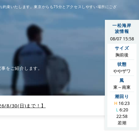
お約束いたします。東京からも75分とアクセスしやすい場所にござ
一松海岸
波情報
08/07 15:58
サイズ
胸前後
状態
記事をご紹介します。
ややザワ
風
東～南東
潮回り
H
16:23
/8/30(日)まで！】
L
6:20
22:58
若潮