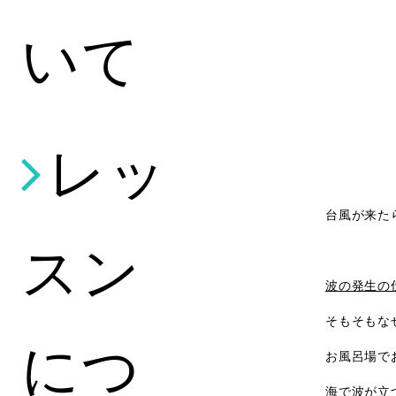
いて
レッ
台風が来た
スン
波の発生の
そもそもな
につ
お風呂場で
海で波が立