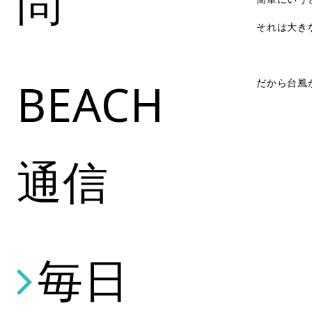
問
それは大き
BEACH
だから台風
通信
毎日