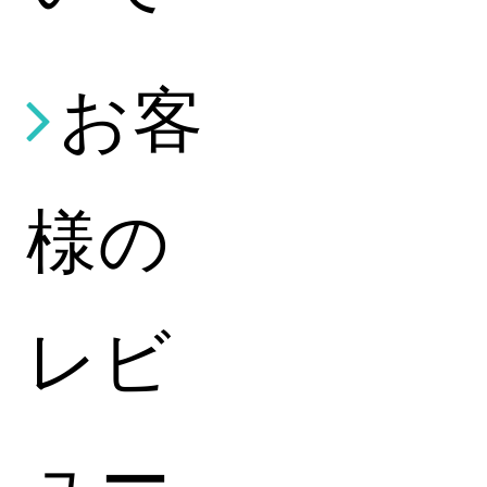
お客
様の
レビ
ュー