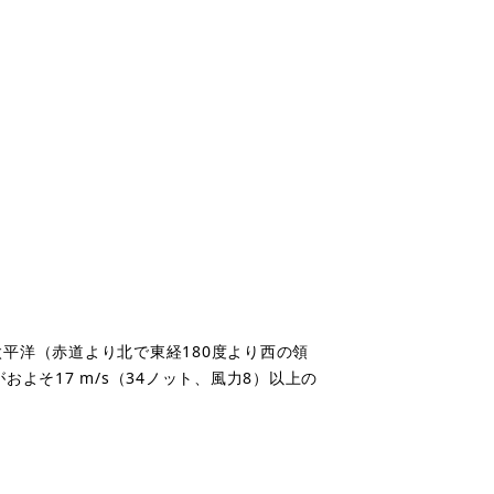
太平洋（赤道より北で東経
180
度より西の領
がおよそ
17 m/s
（
34
ノット、風力
8
）以上の