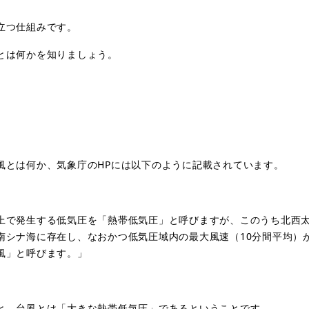
立つ仕組みです。
とは何かを知りましょう。
風とは何か、気象庁の
HP
には以下のように記載されています。
上で発生する低気圧を「熱帯低気圧」と呼びますが、このうち北西
南シナ海に存在し、なおかつ低気圧域内の最大風速（
10
分間平均）
風」と呼びます。」
と、台風とは「大きな熱帯低気圧」であるということです。