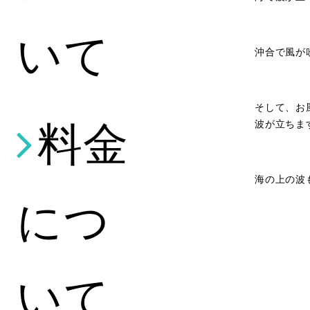
いて
沖合で風が
そして、お
料金
波が立ちま
海の上の波
につ
いて