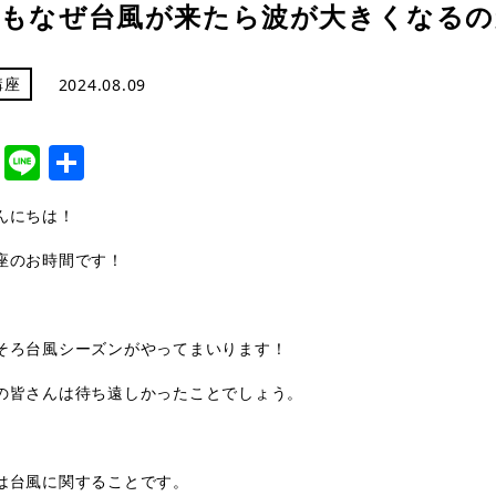
もなぜ台風が来たら波が大きくなるの
講座
2024.08.09
cebook
Twitter
Line
共
有
んにちは！
座のお時間です！
そろ台風シーズンがやってまいります！
の皆さんは待ち遠しかったことでしょう。
は台風に関することです。