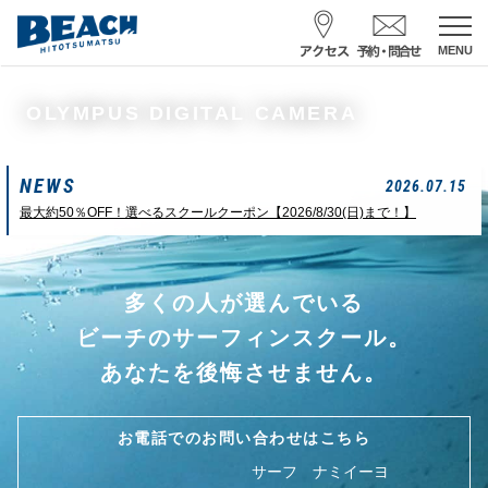
MENU
スクール予約・お問合せ
OLYMPUS DIGITAL CAMERA
レンタル予約
NEWS
サーフ ナミイーヨ
2026.07.15
0475-32-7314
最大約50％OFF！選べるスクールクーポン【2026/8/30(日)まで！】
受付時間 : 09:00〜19:00
多くの人が選んでいる
08/07 15:58
一松海岸
波情報
ビーチのサーフィンスクール。
サイズ
状態
風
潮回り
あなたを後悔させません。
胸前後
ややザワ
東～南東
H
16:23
L
6:20 22:58
若潮
お電話でのお問い合わせはこちら
サーフ ナミイーヨ