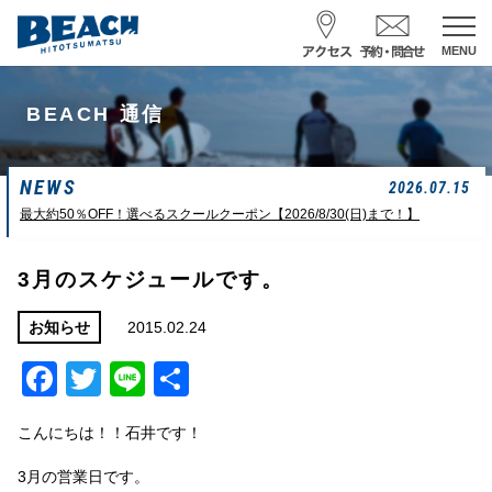
MENU
スクール予約・お問合せ
BEACH 通信
レンタル予約
NEWS
サーフ ナミイーヨ
2026.07.15
0475-32-7314
最大約50％OFF！選べるスクールクーポン【2026/8/30(日)まで！】
受付時間 : 09:00〜19:00
3月のスケジュールです。
08/06 10:19
一松海岸
波情報
2015.02.24
お知らせ
Facebook
Twitter
Line
共
サイズ
状態
風
潮回り
頭
東
H
10：03/20：52
有
L
03：27/14：31
こんにちは！！石井です！
小潮
3月の営業日です。