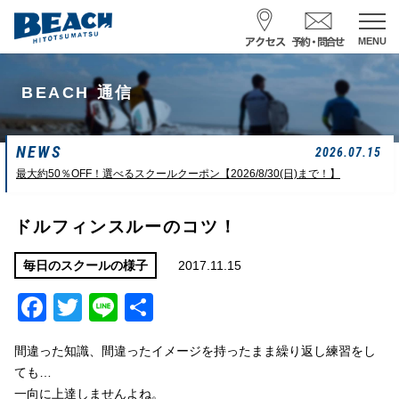
MENU
スクール予約・お問合せ
BEACH 通信
レンタル予約
NEWS
サーフ ナミイーヨ
2026.07.15
0475-32-7314
最大約50％OFF！選べるスクールクーポン【2026/8/30(日)まで！】
受付時間 : 09:00〜19:00
ドルフィンスルーのコツ！
08/06 10:19
一松海岸
波情報
2017.11.15
毎日のスクールの様子
Facebook
Twitter
Line
共
サイズ
状態
風
潮回り
頭
東
H
10：03/20：52
有
L
03：27/14：31
間違った知識、間違ったイメージを持ったまま繰り返し練習をし
小潮
ても…
一向に上達しませんよね。